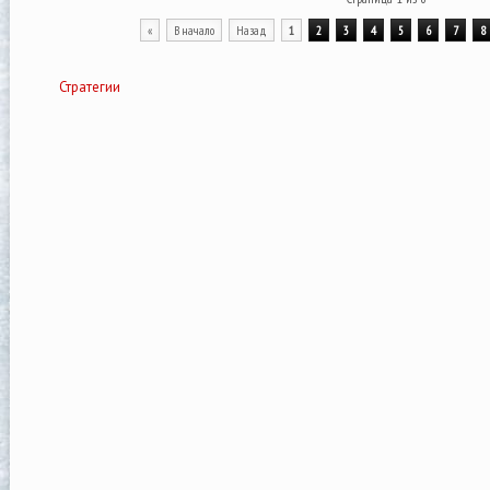
«
В начало
Назад
1
2
3
4
5
6
7
8
Стратегии